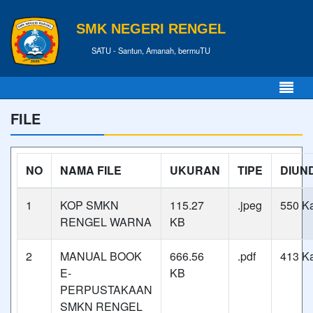
SMK NEGERI RENGEL
SATU - Santun, Amanah, bermuTU
FILE
NO
NAMA FILE
UKURAN
TIPE
DIUN
1
KOP SMKN
115.27
.jpeg
550 Ka
RENGEL WARNA
KB
2
MANUAL BOOK
666.56
.pdf
413 Ka
E-
KB
PERPUSTAKAAN
SMKN RENGEL