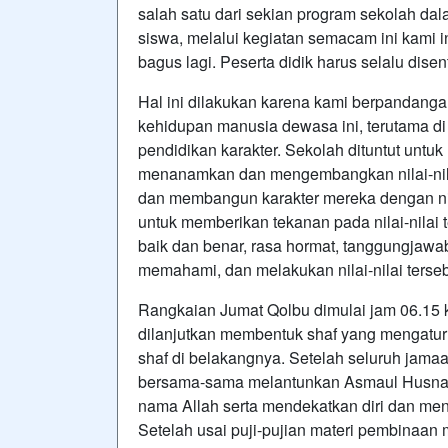
salah satu dari sekian program sekolah da
siswa, melalui kegiatan semacam ini kami 
bagus lagi. Peserta didik harus selalu disen
Hal ini dilakukan karena kami berpandang
kehidupan manusia dewasa ini, terutama d
pendidikan karakter. Sekolah dituntut un
menanamkan dan mengembangkan nilai-nil
dan membangun karakter mereka dengan nila
untuk memberikan tekanan pada nilai-nilai 
baik dan benar, rasa hormat, tanggungjawab
memahami, dan melakukan nilai-nilai terseb
Rangkaian Jumat Qolbu dimulai jam 06.15
dilanjutkan membentuk shaf yang mengatur
shaf di belakangnya. Setelah seluruh jamaa
bersama-sama melantunkan Asmaul Husna
nama Allah serta mendekatkan diri dan me
Setelah usai puji-pujian materi pembinaan m