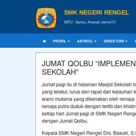
SMK NEGERI RENGEL
SATU - Santun, Amanah, bermuTU
PROFIL
ARTIKEL
DIREKTORI
JUMAT QOLBU “IMPLEMEN
SEKOLAH”
Jumat pagi itu di halaman Masjid Sekolah t
yang teratur, lurus dan rapat dari kejauha
warni mukena yang dikenakan oleh remaja p
remaja putra duduk dengan tertib dan khid
setiap hari Jumat pagi di SMK Negeri Renge
dengan Jumat Qolbu.
Kepala SMK Negeri Rengel Drs. Basuki, S