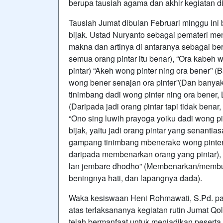
berupa tausiah agama dan akhir kegiatan d
Tausiah Jumat dibulan Februari minggu ini
bijak. Ustad Nuryanto sebagai pemateri me
makna dan artinya di antaranya sebagai ber
semua orang pintar itu benar), “Ora kabeh 
pintar) “Akeh wong pinter ning ora bener” (
wong bener senajan ora pinter”(Dan banyak
tinimbang dadi wong pinter ning ora bener,
(Daripada jadi orang pintar tapi tidak benar,
“Ono sing luwih prayoga yoiku dadi wong pi
bijak, yaitu jadi orang pintar yang senanti
gampang tinimbang mbenerake wong pinter”
daripada membenarkan orang yang pintar), 
lan jembare dhodho” (Membenarkan/membua
beningnya hati, dan lapangnya dada).
Waka kesiswaan Heni Rohmawati, S.Pd. pa
atas terlaksananya kegiatan rutin Jumat Q
telah bermanfaat untuk menjadikan pesert