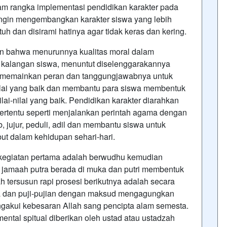
lam rangka implementasi pendidikan karakter pada
ingin mengembangkan karakter siswa yang lebih
tuh dan disirami hatinya agar tidak keras dan kering.
an bahwa menurunnya kualitas moral dalam
i kalangan siswa, menuntut diselenggarakannya
tuk memainkan peran dan tanggungjawabnya untuk
ai yang baik dan membantu para siswa membentuk
i-nilai yang baik. Pendidikan karakter diarahkan
tertentu seperti menjalankan perintah agama dengan
, jujur, peduli, adil dan membantu siswa untuk
ut dalam kehidupan sehari-hari.
 kegiatan pertama adalah berwudhu kemudian
 jamaah putra berada di muka dan putri membentuk
h tersusun rapi prosesi berikutnya adalah secara
 dan puji-pujian dengan maksud mengagungkan
ngakui kebesaran Allah sang pencipta alam semesta.
ental spitual diberikan oleh ustad atau ustadzah