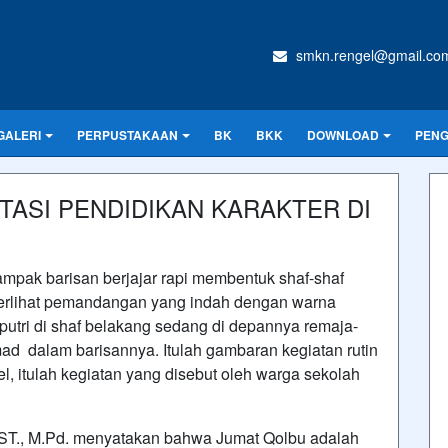
smkn.rengel@gmail.co
GALERI
PERPUSTAKAAN
BK
BKK
DOWNLOAD
PEN
TASI PENDIDIKAN KARAKTER DI
ampak barisan berjajar rapi membentuk shaf-shaf
n terlihat pemandangan yang indah dengan warna
utri di shaf belakang sedang di depannya remaja-
mad dalam barisannya. Itulah gambaran kegiatan rutin
l, itulah kegiatan yang disebut oleh warga sekolah
.ST., M.Pd. menyatakan bahwa Jumat Qolbu adalah