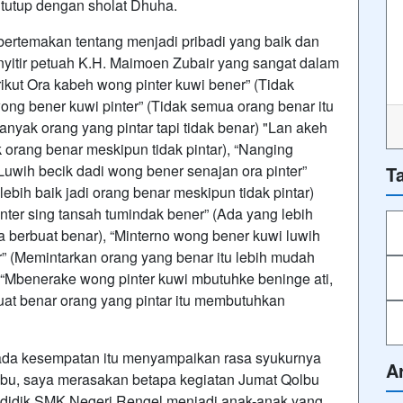
itutup dengan sholat Dhuha.
 bertemakan tentang menjadi pribadi yang baik dan
nyitir petuah K.H. Maimoen Zubair yang sangat dalam
ikut Ora kabeh wong pinter kuwi bener” (Tidak
wong bener kuwi pinter” (Tidak semua orang benar itu
Banyak orang yang pintar tapi tidak benar) "Lan akeh
 orang benar meskipun tidak pintar), “Nanging
 Luwih becik dadi wong bener senajan ora pinter”
T
 lebih baik jadi orang benar meskipun tidak pintar)
nter sing tansah tumindak bener” (Ada yang lebih
asa berbuat benar), “Minterno wong bener kuwi luwih
 (Memintarkan orang yang benar itu lebih mudah
“Mbenerake wong pinter kuwi mbutuhke beninge ati,
t benar orang yang pintar itu membutuhkan
da kesempatan itu menyampaikan rasa syukurnya
A
olbu, saya merasakan betapa kegiatan Jumat Qolbu
a didik SMK Negeri Rengel menjadi anak-anak yang