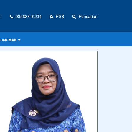
m
03568810234
RSS
Pencarian
GUMUMAN