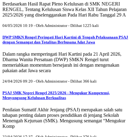
Berdasarkan Hasil Rapat Pleno Kelulusan di SMK NEGERI
RENGEL, Tentang Kelulusan Siswa Kelas XII Tahun Pelajaran
2025/2026 yang diselenggarakan Pada Hari Rabu Tanggal 29 A
04/05/2026 10:19 - Oleh Administrator - Dilihat 1225 kali
DWP SMKN Rengel Peringati Hari Kartini di Tengah Pelaksanaan PSAJ
dengan Semangat dan Totalitas Berbusana Adat Jawa
Dalam rangka memperingati Hari Kartini pada 21 April 2026,
Dharma Wanita Persatuan (DWP) SMKN Rengel turut
memeriahkan momentum bersejarah ini dengan mengenakan
pakaian adat Jawa secara
24/04/2026 09:20 - Oleh Administrator - Dilihat 366 kali
PSAJ SMK Negeri Rengel 2025/2026 - Mengukur Kompetensi,
Menyongsong Kelulusan Berkualitas
Penilaian Sumatif Akhir Jenjang (PSAJ) merupakan salah satu
tahapan penting dalam proses pendidikan di jenjang Sekolah
Menengah Kejuruan (SMK). Mengusung semangat “Mengukur
Komp
22/04/2026 17:37 - Oleh Administrator - Dilihat 376 kali