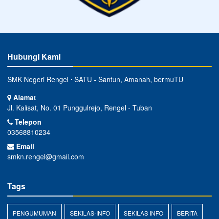
Hubungi Kami
SMK Negeri Rengel ⋅ SATU - Santun, Amanah, bermuTU
Alamat
Jl. Kalisat, No. 01 Punggulrejo, Rengel - Tuban
Telepon
03568810234
Email
smkn.rengel@gmail.com
Tags
PENGUMUMAN
SEKILAS-INFO
SEKILAS INFO
BERITA