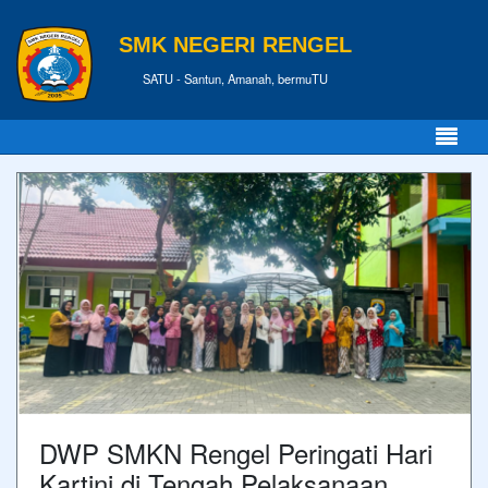
SMK NEGERI RENGEL
SATU - Santun, Amanah, bermuTU
DWP SMKN Rengel Peringati Hari
Kartini di Tengah Pelaksanaan