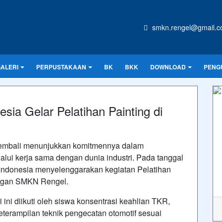
smkn.rengel@gmail.
ALERI
PERPUSTAKAAN
BK
BKK
DOWNLOAD
PENG
sia Gelar Pelatihan Painting di
kembali menunjukkan komitmennya dalam
alui kerja sama dengan dunia industri. Pada tanggal
 Indonesia menyelenggarakan kegiatan Pelatihan
kungan SMKN Rengel.
ini diikuti oleh siswa konsentrasi keahlian TKR,
terampilan teknik pengecatan otomotif sesuai