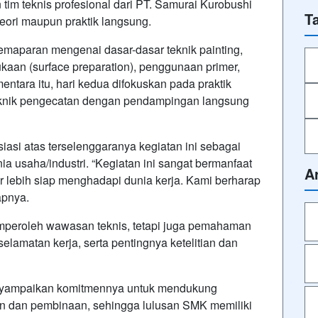
n tim teknis profesional dari PT. Samurai Kurobushi
T
eori maupun praktik langsung.
emaparan mengenai dasar-dasar teknik painting,
kaan (surface preparation), penggunaan primer,
mentara itu, hari kedua difokuskan pada praktik
eknik pengecatan dengan pendampingan langsung
i atas terselenggaranya kegiatan ini sebagai
ia usaha/industri. “Kegiatan ini sangat bermanfaat
A
 lebih siap menghadapi dunia kerja. Kami berharap
apnya.
memperoleh wawasan teknis, tetapi juga pemahaman
selamatan kerja, serta pentingnya ketelitian dan
enyampaikan komitmennya untuk mendukung
an dan pembinaan, sehingga lulusan SMK memiliki