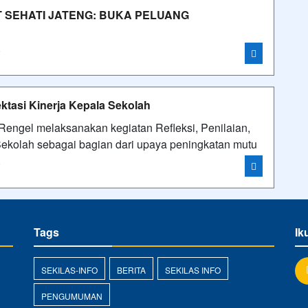
T SEHATI JATENG: BUKA PELUANG
i
ktasi Kinerja Kepala Sekolah
ngel melaksanakan kegiatan Refleksi, Penilaian,
ekolah sebagai bagian dari upaya peningkatan mutu
i
Tags
Ik
SEKILAS-INFO
BERITA
SEKILAS INFO
PENGUMUMAN