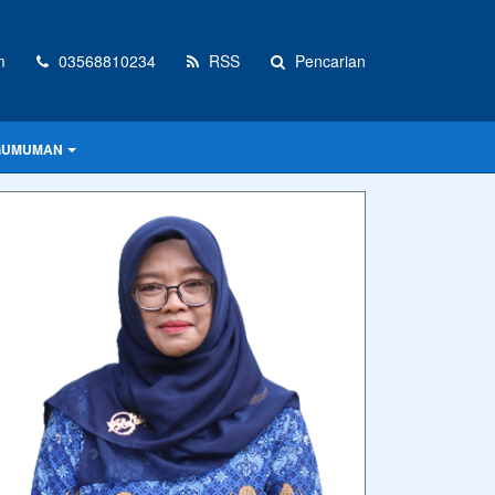
m
03568810234
RSS
Pencarian
GUMUMAN