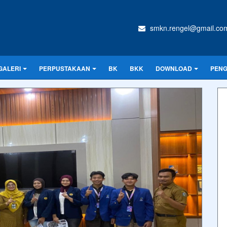
smkn.rengel@gmail.co
GALERI
PERPUSTAKAAN
BK
BKK
DOWNLOAD
PEN